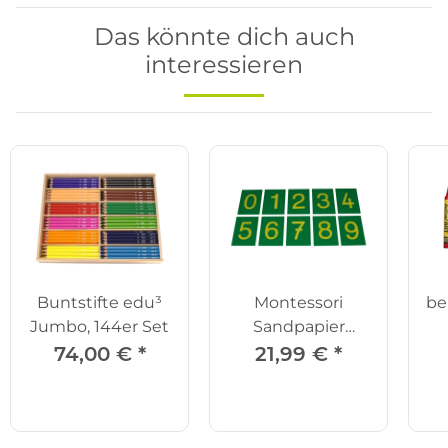
Das könnte dich auch
interessieren
Buntstifte edu³
Montessori
be
Jumbo, 144er Set
Sandpapier
Ziffern
W
74,00 €
*
21,99 €
*