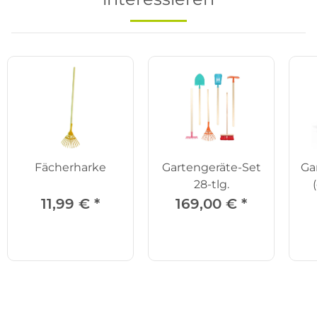
Fächerharke
Gartengeräte-Set
Ga
28-tlg.
11,99 €
*
169,00 €
*