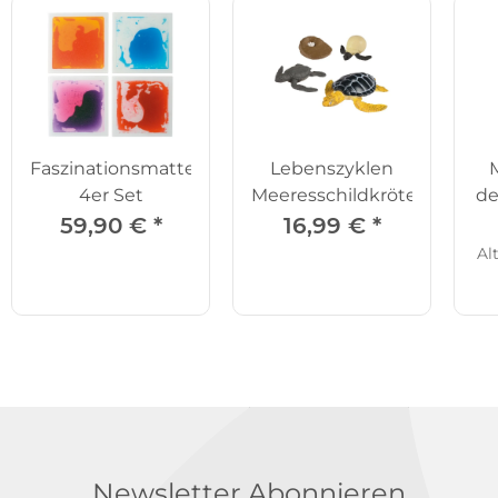
Faszinationsmatten
Lebenszyklen
4er Set
Meeresschildkröte
de
59,90 €
*
16,99 €
*
Al
Newsletter Abonnieren