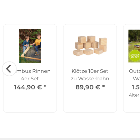
Bambus Rinnen
Klötze 10er Set
Out
4er Set
zu Wasserbahn
Wa
144,90 €
*
89,90 €
*
1.
Alter