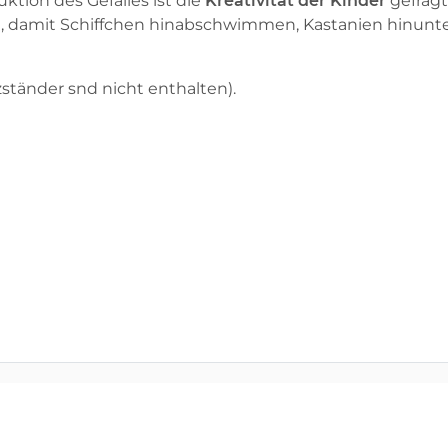
ktion des Gefälles ist die
Kreativität der Kinder
gefragt
 damit Schiffchen hinabschwimmen, Kastanien hinunte
zständer snd nicht enthalten).