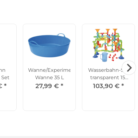
hn
Wanne/Experimente
Wasserbahn-Set
 Set
Wanne 35 L
transparent 151
Teile
 €
*
27,99 €
*
103,90 €
*