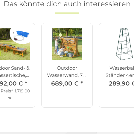
Das könnte dich auch interessieren
door Sand- &
Outdoor
Wasserba
ssertische,
Wasserwand, 76-
Ständer 4er
3er-Set
tlg.
592,00 €
*
689,00 €
*
289,90
 Preis*:
1.719,00
€