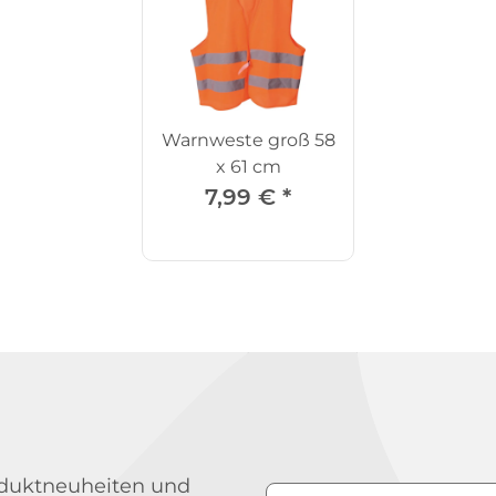
Warnweste groß 58
x 61 cm
7,99 €
*
roduktneuheiten und