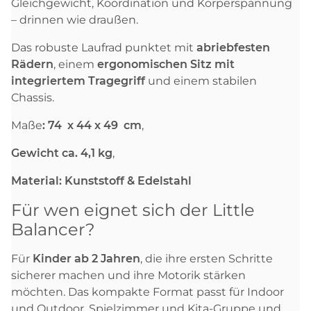
Gleichgewicht, Koordination und Körperspannung
– drinnen wie draußen.
Das robuste Laufrad punktet mit
abriebfesten
Rädern
, einem
ergonomischen Sitz mit
integriertem Tragegriff
und einem stabilen
Chassis.
Maße
: 74 x 44 x 49 cm
,
Gewicht ca. 4,1 kg
,
Material: Kunststoff & Edelstahl
Für wen eignet sich der Little
Balancer?
Für
Kinder ab 2 Jahren
, die ihre ersten Schritte
sicherer machen und ihre Motorik stärken
möchten. Das kompakte Format passt für Indoor
und Outdoor, Spielzimmer und Kita-Gruppe und