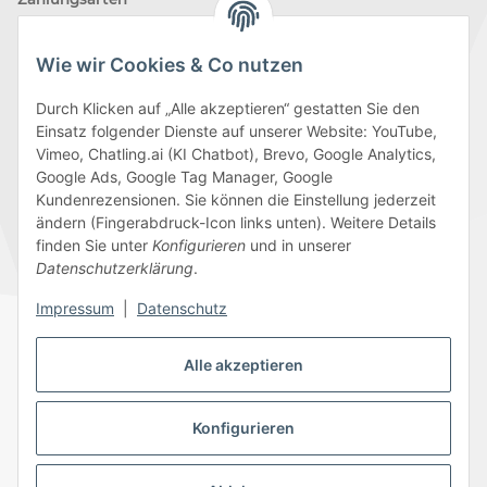
Wie wir Cookies & Co nutzen
Durch Klicken auf „Alle akzeptieren“ gestatten Sie den
Einsatz folgender Dienste auf unserer Website: YouTube,
Wir versenden mit
Vimeo, Chatling.ai (KI Chatbot), Brevo, Google Analytics,
Google Ads, Google Tag Manager, Google
Kundenrezensionen. Sie können die Einstellung jederzeit
ändern (Fingerabdruck-Icon links unten). Weitere Details
finden Sie unter
Konfigurieren
und in unserer
Folge uns
Datenschutzerklärung
.
Impressum
|
Datenschutz
Alle akzeptieren
Datenschutz
AGB
Sitemap
Impressum
Batteriegesetzhinweise
Widerrufsrecht
Konfigurieren