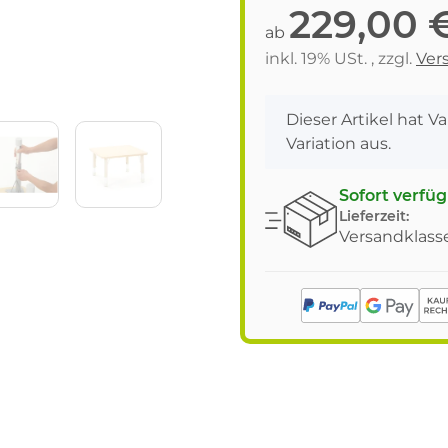
229,00 
ab
inkl. 19% USt. , zzgl.
Ver
x
Dieser Artikel hat V
Variation aus.
Sofort verfü
Lieferzeit:
Versandklasse