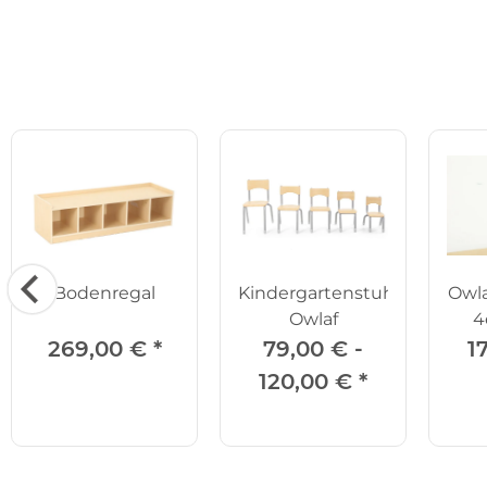
Bodenregal
Kindergartenstuhl
Owla
Owlaf
4
269,00 €
*
79,00 € -
1
120,00 €
*