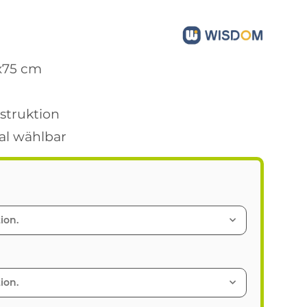
x75 cm
struktion
ial wählbar
ion.
ion.