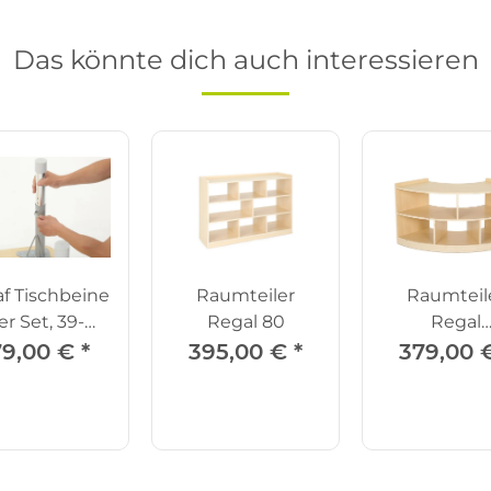
Das könnte dich auch interessieren
f Tischbeine
Raumteiler
Raumteil
er Set, 39-
Regal 80
Regal
61,5cm
Viertelkrei
79,00 €
*
395,00 €
*
379,00 