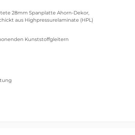
htete 28mm Spanplatte Ahorn-Dekor,
schickt aus Highpressurelaminate (HPL)
honenden Kunststoffgleitern
itung