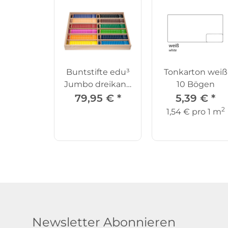
Buntstifte edu³
Tonkarton weiß
Jumbo dreikant,
10 Bögen
144er Set
79,95 €
*
5,39 €
*
2
1,54 € pro 1 m
Newsletter Abonnieren