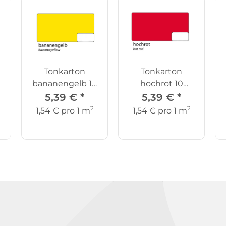
Tonkarton
Tonkarton
bananengelb 10
hochrot 10
Bögen
Bögen
5,39 €
*
5,39 €
*
2
2
1,54 € pro 1 m
1,54 € pro 1 m