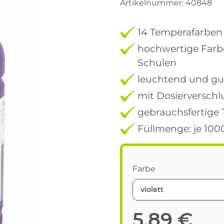
Artikelnummer:
40848
14 Temperafarben
hochwertige Farbe
Schulen
leuchtend und gu
mit Dosierverschl
gebrauchsfertige
Füllmenge: je 100
Farbe
violett
5,89 €