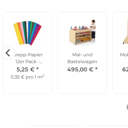
Krepp-Papier
Mal- und
Mob
12er Pack -
Bastelwagen
klassisch
5,25 €
*
495,00 €
*
6
2
0,35 € pro 1 m