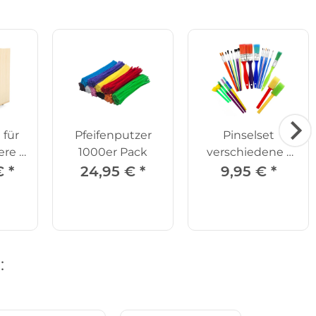
 für
Pfeifenputzer
Pinselset
ere +
1000er Pack
verschiedene -
r
25er Set
€
*
24,95 €
*
9,95 €
*
: