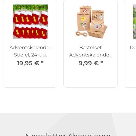
Adventskalender
Bastelset
De
Stiefel, 24-tlg.
Adventskalender,
28-tlg.
19,95 €
*
9,99 €
*