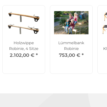
Holzwippe
Lümmelbank
Robinie, 4 Sitze
Robinie
K
2.102,00 €
*
753,00 €
*