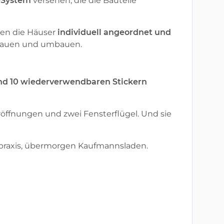
s-System
versehen, die die Bauteile
nen die Häuser
individuell angeordnet und
 bauen und umbauen.
nd 10 wiederverwendbaren Stickern
eröffnungen und zwei Fensterflügel. Und sie
rztpraxis, übermorgen Kaufmannsladen.