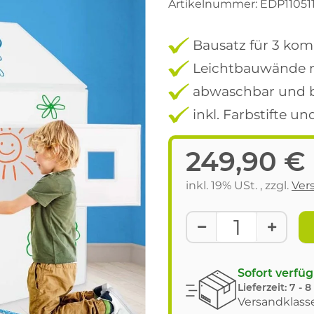
Artikelnummer:
EDP11051
Bausatz für 3 kom
Leichtbauwände m
abwaschbar und 
inkl. Farbstifte un
249,90 €
inkl. 19% USt. , zzgl.
Ver
Sofort verfü
Lieferzeit:
7 - 
Versandklasse