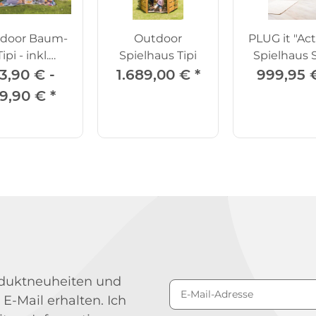
door Baum-
Outdoor
PLUG it "Act
Tipi - inkl.
Spielhaus Tipi
Spielhaus 
eltheringe
3,90 € -
1.689,00 €
*
999,95
9,90 €
*
roduktneuheiten und
 E-Mail erhalten. Ich