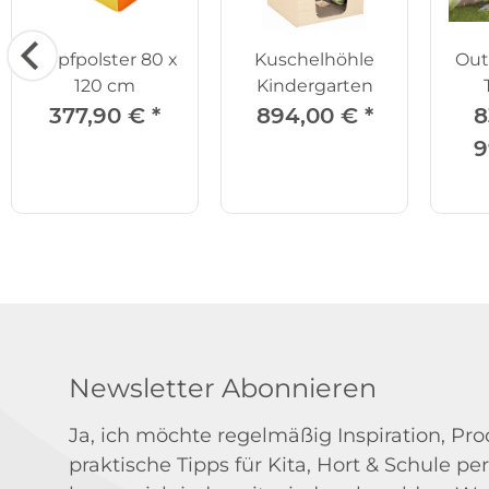
Hüpfpolster 80 x
Kuschelhöhle
Out
120 cm
Kindergarten
Z
377,90 €
*
894,00 €
*
8
9
Newsletter Abonnieren
Ja, ich möchte regelmäßig Inspiration, P
praktische Tipps für Kita, Hort & Schule per