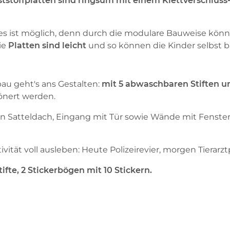
ststoffplatten sind ringsum mit einem Klettverschlus
les ist möglich, denn durch die modulare Bauweise kön
ie
Platten sind leicht
und so können die Kinder selbst
au geht's ans Gestalten:
mit 5 abwaschbaren Stiften u
önert werden.
a. ein Satteldach, Eingang mit Tür sowie Wände mit Fenst
ivität voll ausleben: Heute Polizeirevier, morgen Tiera
tifte, 2 Stickerbögen mit 10 Stickern.