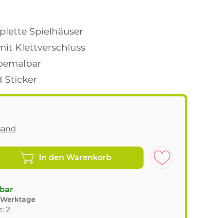
1
plette Spielhäuser
it Klettverschluss
bemalbar
d Sticker
sand
In den Warenkorb
gbar
8 Werktage
: 2