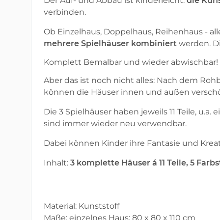
Der Auf- und Abbau ist kinderleicht:
die Kun
verbinden.
Ob Einzelhaus, Doppelhaus, Reihenhaus - al
mehrere Spielhäuser kombiniert
werden. D
Komplett Bemalbar und wieder abwischbar!
Aber das ist noch nicht alles: Nach dem Rohb
können die Häuser innen und außen versch
Die 3 Spielhäuser haben jeweils 11 Teile, u.
sind immer wieder neu verwendbar.
Dabei können Kinder ihre Fantasie und Kreat
Inhalt:
3 komplette Häuser á 11 Teile, 5 Farbs
Material: Kunststoff
Maße: einzelnes Haus: 80 x 80 x 110 cm