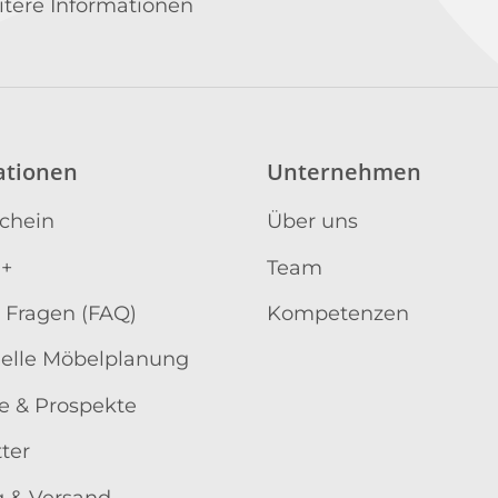
Newsletter Abonniere
itere Informationen
ationen
Unternehmen
schein
Über uns
 +
Team
 Fragen (FAQ)
Kompetenzen
uelle Möbelplanung
e & Prospekte
ter
 & Versand