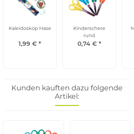
Kaleidoskop Hase
Kinderschere
M
rund
1,99 €
*
0,74 €
*
Kunden kauften dazu folgende
Artikel: