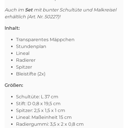
Auch im
Set
mit bunter Schultüte und Malkreisel
erhältlich
(Art. Nr. 50227)
!
Inhalt:
Transparentes Mäppchen
Stundenplan
Lineal
Radierer
Spitzer
Bleistifte (2x)
Größen:
Schultüte: L 37 cm
Stift: D 0,8 x 19,5 cm
Spitzer: 2,5 x 1,5 x 1 cm
Lineal: Maßeinheit 15 cm
Radiergummi: 3,5 x 2 x 0,8 cm