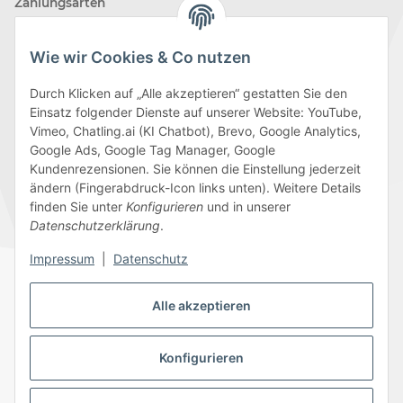
Zahlungsarten
Wie wir Cookies & Co nutzen
Durch Klicken auf „Alle akzeptieren“ gestatten Sie den
Einsatz folgender Dienste auf unserer Website: YouTube,
Wir versenden mit
Vimeo, Chatling.ai (KI Chatbot), Brevo, Google Analytics,
Google Ads, Google Tag Manager, Google
Kundenrezensionen. Sie können die Einstellung jederzeit
ändern (Fingerabdruck-Icon links unten). Weitere Details
finden Sie unter
Konfigurieren
und in unserer
Folge uns
Datenschutzerklärung
.
Impressum
|
Datenschutz
Alle akzeptieren
Datenschutz
AGB
Sitemap
Impressum
Batteriegesetzhinweise
Widerrufsrecht
Konfigurieren