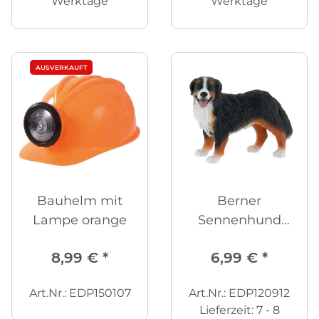
Werktage
Werktage
AUSVERKAUFT
Bauhelm mit
Berner
Lampe orange
Sennenhund
Spielfigur
8,99 €
*
6,99 €
*
Art.Nr.: EDP150107
Art.Nr.: EDP120912
Lieferzeit:
7 - 8