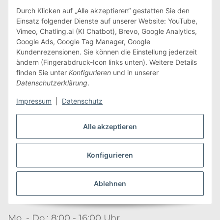
Durch Klicken auf „Alle akzeptieren“ gestatten Sie den
Abonnieren
Einsatz folgender Dienste auf unserer Website: YouTube,
Vimeo, Chatling.ai (KI Chatbot), Brevo, Google Analytics,
Newsletter Abonnieren
Google Ads, Google Tag Manager, Google
Kundenrezensionen. Sie können die Einstellung jederzeit
ändern (Fingerabdruck-Icon links unten). Weitere Details
Kontakt
finden Sie unter
Konfigurieren
und in unserer
Datenschutzerklärung
.
Impressum
|
Datenschutz
Edeline Kidz GmbH
Alle akzeptieren
Hauptstraße 215
09618 Großhartmannsdorf
Konfigurieren
Tel.: +49 (0) 37329 7388000
Fax: +49 (0) 37329 7388009
Ablehnen
E-Mail:
info@edeline-kidz.de
Mo. - Do.: 8:00 - 16:00 Uhr