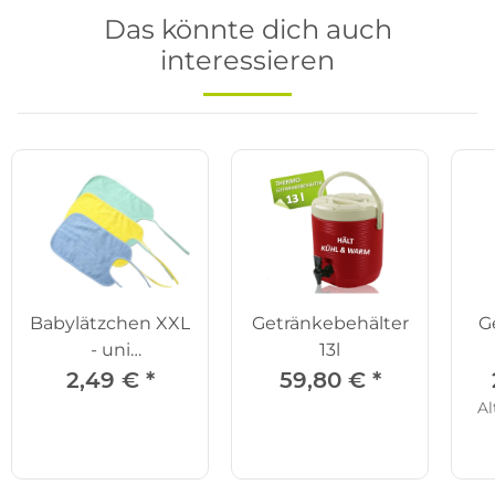
Das könnte dich auch
interessieren
Babylätzchen XXL
Getränkebehälter
G
- uni
13l
grün/gelb/blau
Be
2,49 €
*
59,80 €
*
Al