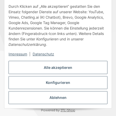
Durch Klicken auf „Alle akzeptieren“ gestatten Sie den
Einsatz folgender Dienste auf unserer Website: YouTube,
Wir versenden mit
Vimeo, Chatling.ai (KI Chatbot), Brevo, Google Analytics,
Google Ads, Google Tag Manager, Google
Kundenrezensionen. Sie können die Einstellung jederzeit
ändern (Fingerabdruck-Icon links unten). Weitere Details
finden Sie unter
Konfigurieren
und in unserer
Folge uns
Datenschutzerklärung
.
Impressum
|
Datenschutz
Alle akzeptieren
Datenschutz
AGB
Sitemap
Impressum
Batteriegesetzhinweise
Widerrufsrecht
Konfigurieren
Ablehnen
© 2026 Edeline-Kidz
* Alle Preise inkl. gesetzlicher USt., zzgl.
Versand
Powered by
JTL-Shop