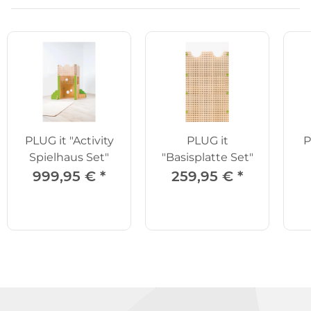
PLUG it "Activity
PLUG it
P
Spielhaus Set"
"Basisplatte Set"
999,95 €
*
259,95 €
*