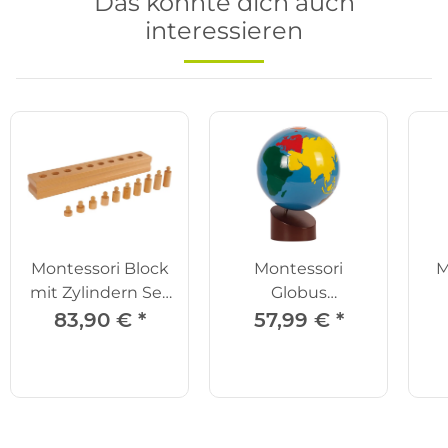
Das könnte dich auch
interessieren
Montessori Block
Montessori
M
mit Zylindern Set
Globus
4
Kontinente
he
83,90 €
*
57,99 €
*