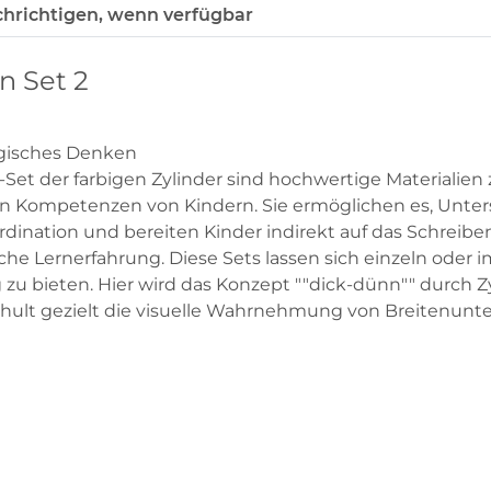
hrichtigen, wenn verfügbar
n Set 2
gisches Denken
r-Set der farbigen Zylinder sind hochwertige Materialien
ompetenzen von Kindern. Sie ermöglichen es, Unters
ation und bereiten Kinder indirekt auf das Schreiben v
che Lernerfahrung. Diese Sets lassen sich einzeln ode
g zu bieten. Hier wird das Konzept ""dick-dünn"" durc
chult gezielt die visuelle Wahrnehmung von Breitenunt