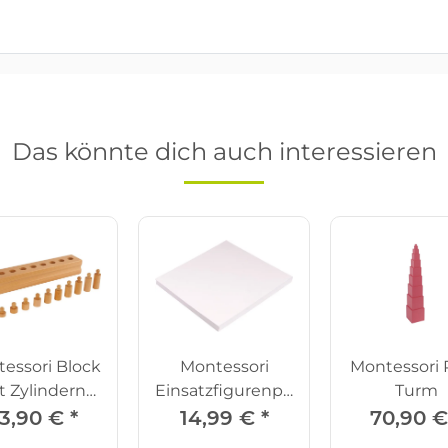
Das könnte dich auch interessieren
essori Block
Montessori
Montessori 
t Zylindern
Einsatzfigurenpapier
Turm
Set 4
100 Blatt
3,90 €
*
14,99 €
*
70,90 