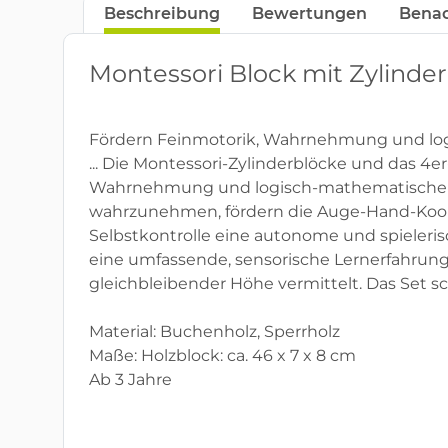
Beschreibung
Bewertungen
Benac
Montessori Block mit Zylinder
Fördern Feinmotorik, Wahrnehmung und lo
... Die Montessori-Zylinderblöcke und das 4e
Wahrnehmung und logisch-mathematischen K
wahrzunehmen, fördern die Auge-Hand-Koordin
Selbstkontrolle eine autonome und spieleris
eine umfassende, sensorische Lernerfahrun
gleichbleibender Höhe vermittelt. Das Set s
Material: Buchenholz, Sperrholz
Maße: Holzblock: ca. 46 x 7 x 8 cm
Ab 3 Jahre