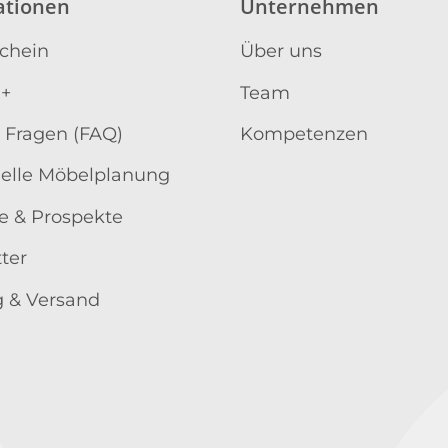
ationen
Unternehmen
schein
Über uns
 +
Team
 Fragen (FAQ)
Kompetenzen
uelle Möbelplanung
e & Prospekte
ter
 & Versand