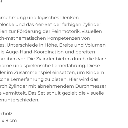
3
ahrnehmung und logisches Denken
rblöcke und das 4er-Set der farbigen Zylinder
ien zur Förderung der Feinmotorik, visuellen
ch-mathematischen Kompetenzen von
 es, Unterschiede in Höhe, Breite und Volumen
ie Auge-Hand-Koordination und bereiten
hreiben vor. Die Zylinder bieten durch die klare
onome und spielerische Lernerfahrung. Diese
 oder im Zusammenspiel einsetzen, um Kindern
che Lernerfahrung zu bieten. Hier wird das
durch Zylinder mit abnehmendem Durchmesser
vermittelt. Das Set schult gezielt die visuelle
nunterschieden.
rrholz
7 x 8 cm