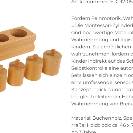
Artikelnummer:
EDP12105
Fördern Feinmotorik, W
... Die Montessori-Zylinde
sind hochwertige Material
Wahrnehmung und logis
Kindern. Sie ermöglichen
wahrzunehmen, fördern d
Kinder indirekt auf das Sc
Selbstkontrolle eine aut
Sets lassen sich einzeln
eine umfassende, sensoris
Konzept ""dick-dünn"" 
bei gleichbleibender Höhe 
Wahrnehmung von Breite
Material: Buchenholz, Spe
Maße: Holzblock: ca. 46 x 
Ab 3 Jahre