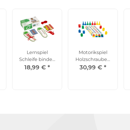
Lernspiel
Motorikspiel
Schleife binden
Holzschrauben
"Lace the shoe"
und Muttern
18,99 €
*
30,99 €
*