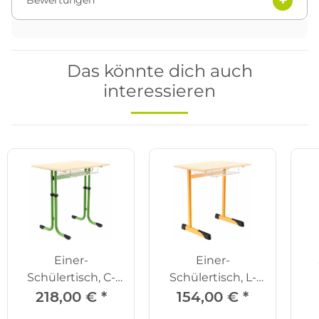
Bewertungen
Das könnte dich auch
interessieren
Einer-
Einer-
Schülertisch, C-
Schülertisch, L-
Fuß,
Fuß
D
218,00 €
*
154,00 €
*
höhenverstellbar