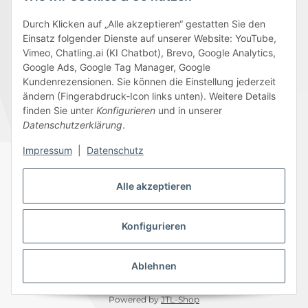
Durch Klicken auf „Alle akzeptieren“ gestatten Sie den
Einsatz folgender Dienste auf unserer Website: YouTube,
Wir versenden mit
Vimeo, Chatling.ai (KI Chatbot), Brevo, Google Analytics,
Google Ads, Google Tag Manager, Google
Kundenrezensionen. Sie können die Einstellung jederzeit
ändern (Fingerabdruck-Icon links unten). Weitere Details
finden Sie unter
Konfigurieren
und in unserer
Folge uns
Datenschutzerklärung
.
Impressum
|
Datenschutz
Alle akzeptieren
Datenschutz
AGB
Sitemap
Impressum
Batteriegesetzhinweise
Widerrufsrecht
Konfigurieren
Ablehnen
© 2026 Edeline-Kidz
* Alle Preise inkl. gesetzlicher USt., zzgl.
Versand
Powered by
JTL-Shop