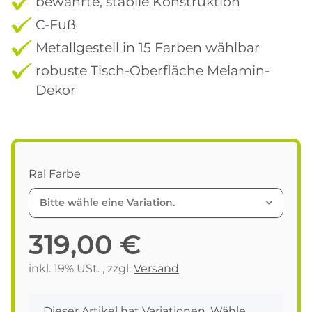
bewährte, stabile Konstruktion
C-Fuß
Metallgestell in 15 Farben wählbar
robuste Tisch-Oberfläche Melamin-
Dekor
Ral Farbe
Bitte wähle eine Variation.
319,00 €
inkl. 19% USt. , zzgl.
Versand
x
Dieser Artikel hat Variationen. Wähle