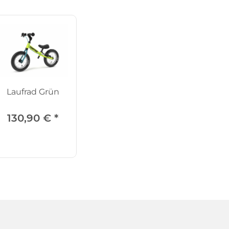
Laufrad Grün
130,90 €
*