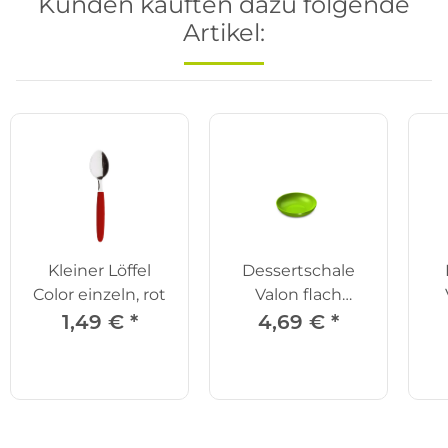
Kunden kauften dazu folgende
Artikel:
Kleiner Löffel
Dessertschale
Color einzeln, rot
Valon flach
grasgrün
Ra
1,49 €
*
4,69 €
*