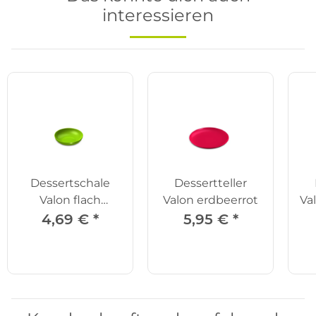
interessieren
Dessertschale
Dessertteller
Valon flach
Valon erdbeerrot
Va
grasgrün
4,69 €
*
5,95 €
*