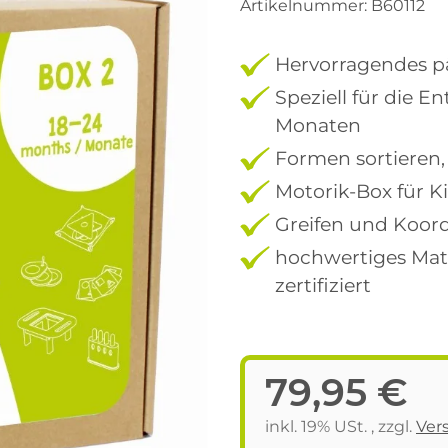
Artikelnummer:
B60112
Hervorragendes p
Speziell für die 
Monaten
Formen sortieren
Motorik-Box für K
Greifen und Koord
hochwertiges Mate
zertifiziert
79,95 €
inkl. 19% USt. , zzgl.
Ver