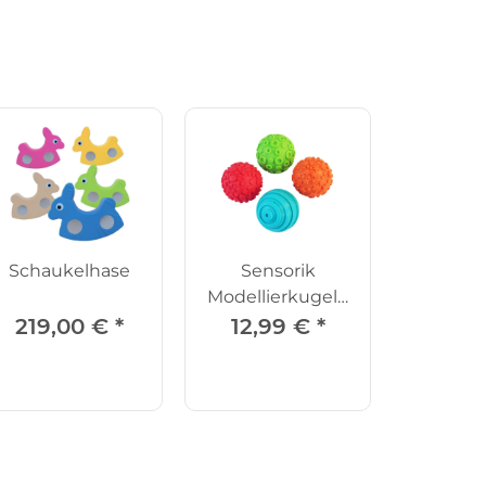
Schaukelhase
Sensorik
Modellierkugeln
4er Set
219,00 €
*
12,99 €
*