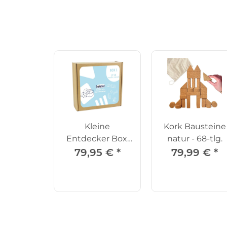
Kleine
Kork Bausteine
Entdecker Box,
natur - 68-tlg.
12-18 Monate
79,95 €
*
79,99 €
*