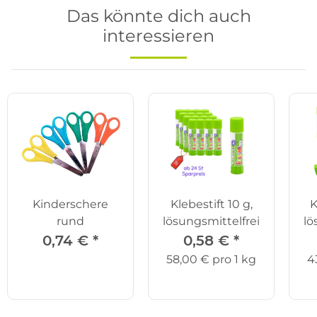
Das könnte dich auch
interessieren
Kinderschere
Klebestift 10 g,
K
rund
lösungsmittelfrei
lö
0,74 €
*
0,58 €
*
58,00 € pro 1 kg
4