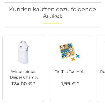
Kunden kauften dazu folgende
Artikel:
Windeleimer
Tic-Tac-Toe Holz
Ru
Diaper Champ
Midi 80 l
124,00 €
*
1,99 €
*