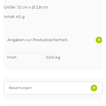
Größe 12 cm x Ø 2,8 cm
Inhalt 40 g
Angaben zur Produktsicherheit:
Produkteigenschaft
Wert
Inhalt:
0,04 kg
Bewertungen