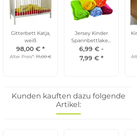
Gitterbett Katja,
Jersey Kinder
Ki
weiß
Spannbettlaken
130 - 150 cm,
98,00 €
*
6,99 € -
versch. Farben
Alter Preis*:
111,00 €
Al
7,99 €
*
Kunden kauften dazu folgende
Artikel: