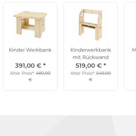
Kinder Werkbank
Kinderwerkbank
M
mit Rückwand
391,00 €
*
519,00 €
*
Alter Preis*:
489,00
Alter Preis*:
649,00
€
€