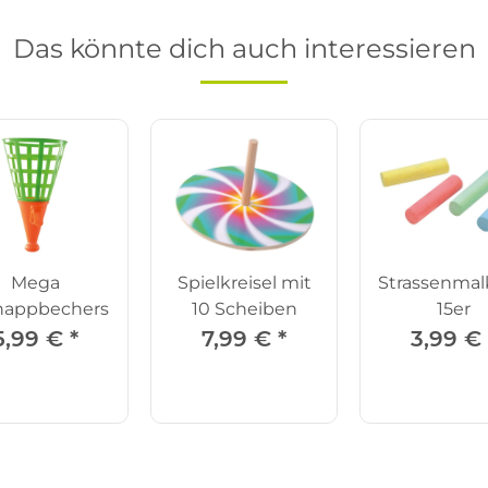
Das könnte dich auch interessieren
Mega
Spielkreisel mit
Strassenmal
appbecherspiel
10 Scheiben
15er
5,99 €
*
7,99 €
*
3,99 €