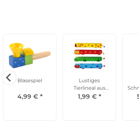
Blasespiel
Lustiges
Tierlineal aus
Schn
Holz
4,99 €
*
1,99 €
*