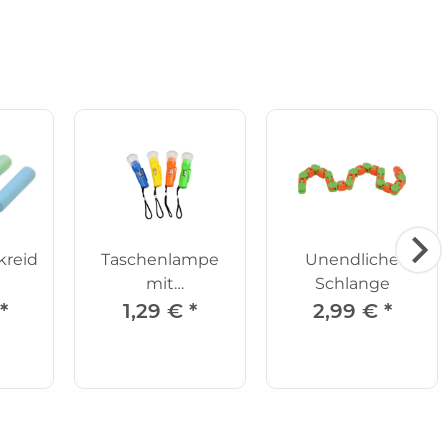
kreide
Taschenlampe
Unendliche
mit
Schlange
Anhängeband
*
1,29 €
*
2,99 €
*