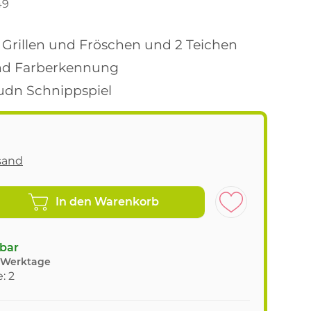
49
 Grillen und Fröschen und 2 Teichen
und Farberkennung
 udn Schnippspiel
sand
In den Warenkorb
gbar
8 Werktage
: 2