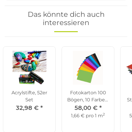
Das könnte dich auch
interessieren
Acrylstifte, 52er
Fotokarton 100
Set
Bögen, 10 Farben,
S
50 x 70 cm
32,98 €
*
58,00 €
*
2
1,66 € pro 1 m
5