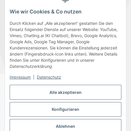
Wie wir Cookies & Co nutzen
Durch Klicken auf „Alle akzeptieren“ gestatten Sie den
Einsatz folgender Dienste auf unserer Website: YouTube,
Wir versenden mit
Vimeo, Chatling.ai (KI Chatbot), Brevo, Google Analytics,
Google Ads, Google Tag Manager, Google
Kundenrezensionen. Sie können die Einstellung jederzeit
ändern (Fingerabdruck-Icon links unten). Weitere Details
finden Sie unter
Konfigurieren
und in unserer
Folge uns
Datenschutzerklärung
.
Impressum
|
Datenschutz
Alle akzeptieren
Datenschutz
AGB
Sitemap
Impressum
Batteriegesetzhinweise
Widerrufsrecht
Konfigurieren
Ablehnen
© 2026 Edeline-Kidz