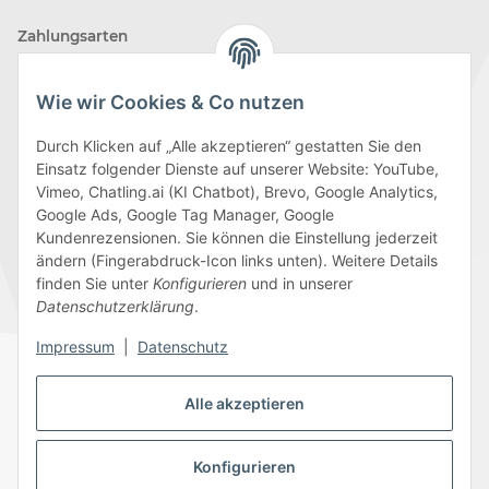
Zahlungsarten
Wie wir Cookies & Co nutzen
Durch Klicken auf „Alle akzeptieren“ gestatten Sie den
Einsatz folgender Dienste auf unserer Website: YouTube,
Wir versenden mit
Vimeo, Chatling.ai (KI Chatbot), Brevo, Google Analytics,
Google Ads, Google Tag Manager, Google
Kundenrezensionen. Sie können die Einstellung jederzeit
ändern (Fingerabdruck-Icon links unten). Weitere Details
finden Sie unter
Konfigurieren
und in unserer
Folge uns
Datenschutzerklärung
.
Impressum
|
Datenschutz
Alle akzeptieren
Datenschutz
AGB
Sitemap
Impressum
Batteriegesetzhinweise
Widerrufsrecht
Konfigurieren