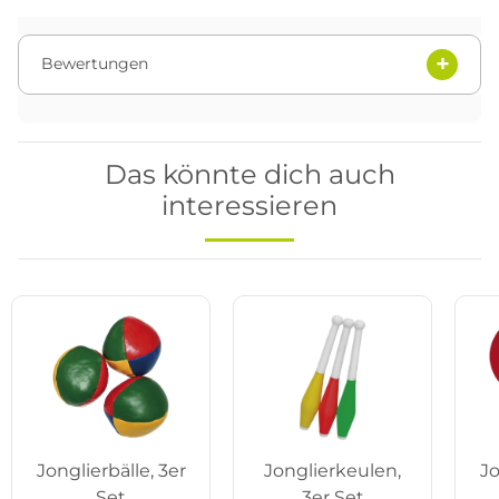
Bewertungen
Das könnte dich auch
interessieren
Jonglierbälle, 3er
Jonglierkeulen,
Jo
Set
3er Set