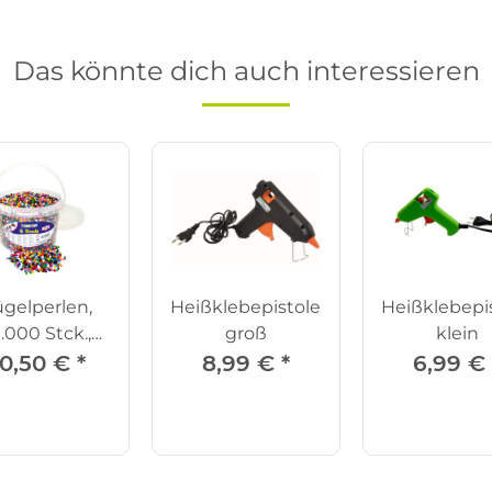
Das könnte dich auch interessieren
gelperlen,
Heißklebepistole,
Heißklebepis
.000 Stck.,
groß
klein
bunt
0,50 €
*
8,99 €
*
6,99 €