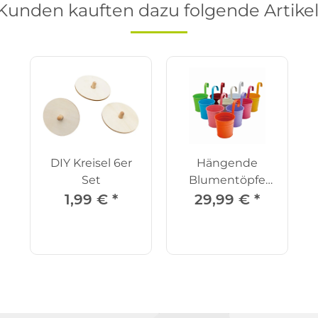
Kunden kauften dazu folgende Artikel
DIY Kreisel 6er
Hängende
Set
Blumentöpfe
bunt - 10er Set
1,99 €
*
29,99 €
*