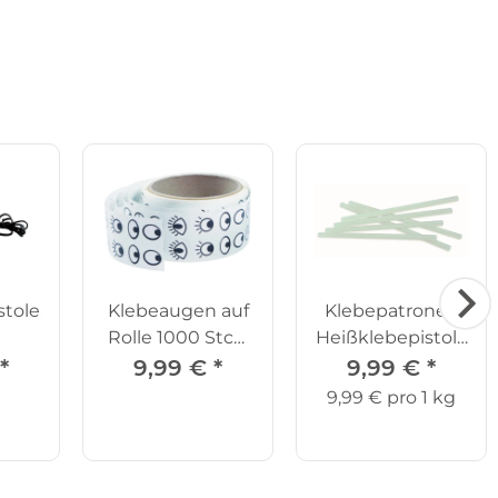
tole,
Klebeaugen auf
Klebepatronen
Rolle 1000 Stck.
Heißklebepistole
sw
1 kg, D 11 mm
*
9,99 €
*
9,99 €
*
9,99 € pro 1 kg