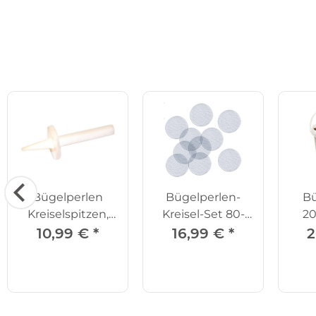
Bügelperlen
Bügelperlen-
Bü
Kreiselspitzen,
Kreisel-Set 80-
20
90er Set
tlg.
10,99 €
*
16,99 €
*
2