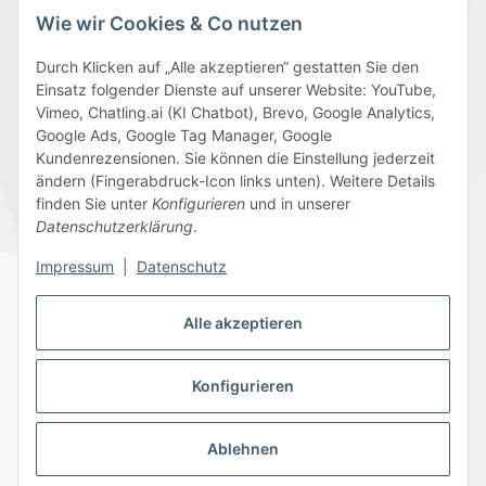
Wie wir Cookies & Co nutzen
Durch Klicken auf „Alle akzeptieren“ gestatten Sie den
Einsatz folgender Dienste auf unserer Website: YouTube,
Wir versenden mit
Vimeo, Chatling.ai (KI Chatbot), Brevo, Google Analytics,
Google Ads, Google Tag Manager, Google
Kundenrezensionen. Sie können die Einstellung jederzeit
ändern (Fingerabdruck-Icon links unten). Weitere Details
finden Sie unter
Konfigurieren
und in unserer
Folge uns
Datenschutzerklärung
.
Impressum
|
Datenschutz
Alle akzeptieren
Datenschutz
AGB
Sitemap
Impressum
Batteriegesetzhinweise
Widerrufsrecht
Konfigurieren
Ablehnen
© 2026 Edeline-Kidz
* Alle Preise inkl. gesetzlicher USt., zzgl.
Versand