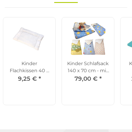
Kinder
Kinder Schlafsack
K
Flachkissen 40 x
140 x 70 cm - mit
60 cm
Reißverschluss
9,25 €
*
79,00 €
*