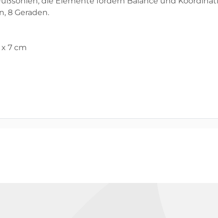
e Fußsohlen, die Elemente fördern Balance und Koordinat
n, 8 Geraden.
5 x 7 cm