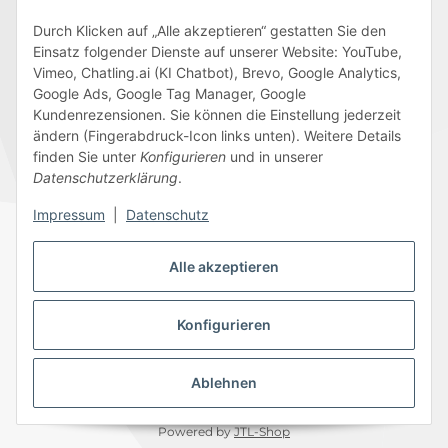
Durch Klicken auf „Alle akzeptieren“ gestatten Sie den
Einsatz folgender Dienste auf unserer Website: YouTube,
Wir versenden mit
Vimeo, Chatling.ai (KI Chatbot), Brevo, Google Analytics,
Google Ads, Google Tag Manager, Google
Kundenrezensionen. Sie können die Einstellung jederzeit
ändern (Fingerabdruck-Icon links unten). Weitere Details
finden Sie unter
Konfigurieren
und in unserer
Folge uns
Datenschutzerklärung
.
Impressum
|
Datenschutz
Alle akzeptieren
Datenschutz
AGB
Sitemap
Impressum
Batteriegesetzhinweise
Widerrufsrecht
Konfigurieren
Ablehnen
© 2026 Edeline-Kidz
* Alle Preise inkl. gesetzlicher USt., zzgl.
Versand
Powered by
JTL-Shop